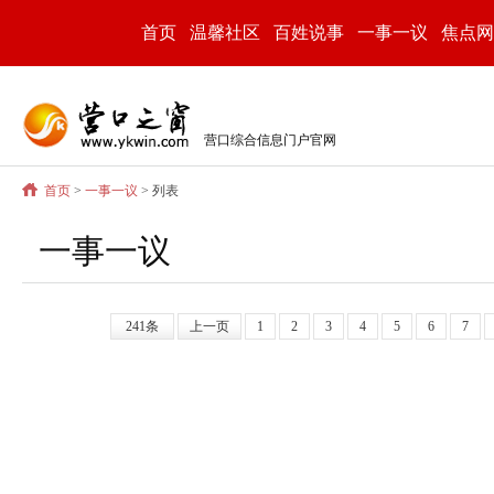
首页
温馨社区
百姓说事
一事一议
焦点网
营口综合信息门户官网
首页
>
一事一议
> 列表
一事一议
241条
上一页
1
2
3
4
5
6
7